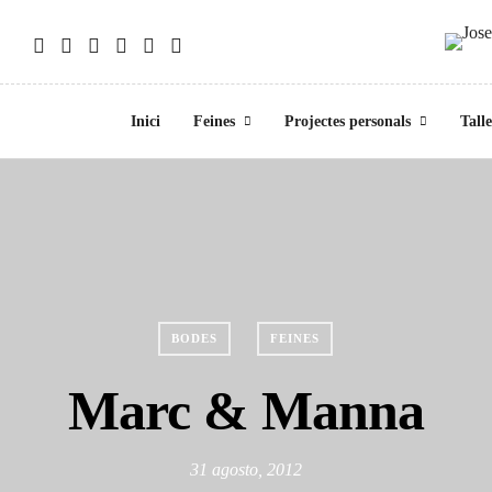
Inici
Feines
Projectes personals
Tall
BODES
FEINES
Marc & Manna
31 agosto, 2012