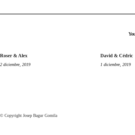
You
Roser & Alex
David & Cédric
2 diciembre, 2019
1 diciembre, 2019
© Copyright Josep Bagur Gomila